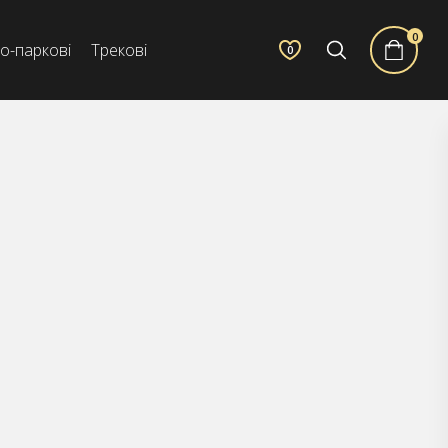
0
о-паркові
Трекові
0