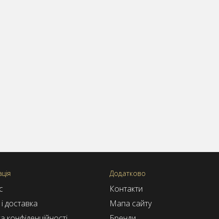
ція
Додатково
с
Контакти
і доставка
Мапа сайту
а конфіденційності
Бренди