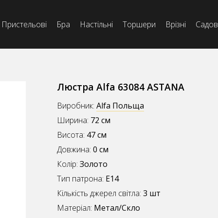
Пристельові
Бра
Настільні
Торшери
Врізні
Садов
Люстра Alfa 63084 ASTANA
Виробник:
Alfa Польща
Ширина:
72 см
Висота:
47 см
Довжина:
0 см
Колір:
Золото
Тип патрона:
E14
Кількість джерел світла:
3 шт
Матеріал:
Метал/Скло