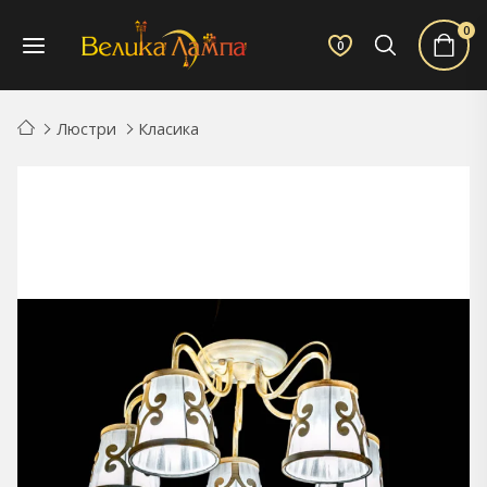
0
0
Люстри
Класика