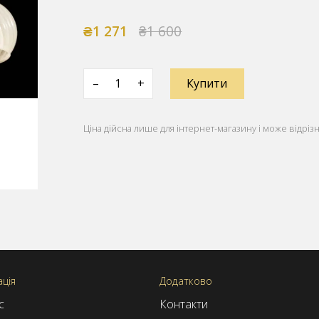
₴1 271
₴1 600
–
+
Купити
Ціна дійсна лише для інтернет-магазину і може відрізн
ція
Додатково
с
Контакти