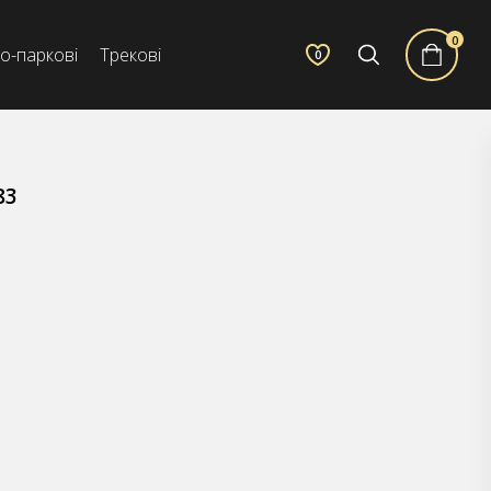
0
о-паркові
Трекові
0
83