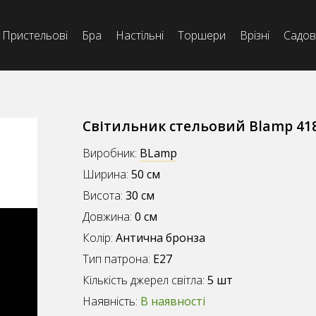
Пристельові
Бра
Настільні
Торшери
Врізні
Садов
Світильник стельовий Blamp 41
Виробник:
BLamp
Ширина:
50 см
Висота:
30 см
Довжина:
0 см
Колір:
Антична бронза
Тип патрона:
E27
Кількість джерел світла:
5 шт
Наявність:
В наявності